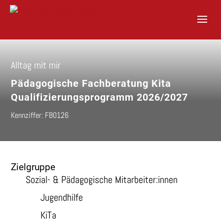
S
k
i
p
t
o
Alltag mit mir
c
o
Pädagogische Fachberatung Kita
n
t
Qualifizierungsprogramm 2026/2027
e
n
Kennziffer: FB0126
t
Zielgruppe
Sozial- & Pädagogische Mitarbeiter:innen
Jugendhilfe
KiTa