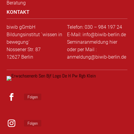
Beratung
KONTAKT
biwib gGmbH
Telefon: 030 – 984 197 24
Bildungsinstitut ´wissen in
E-Mail: info@biwib-berlin.de
bewegung´
Seminaranmeldung hier
Nossener Str. 87
oder per Mail :
12627 Berlin
anmeldung@biwib-berlin.de
Folgen
F
a
c
Folgen
e
b