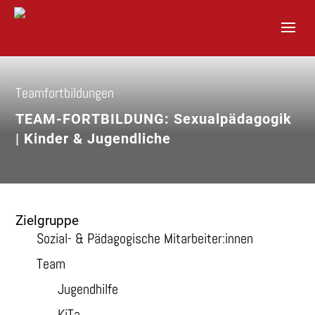
S
k
i
p
t
o
Teamfortbildungen
c
o
TEAM-FORTBILDUNG: Sexualpädagogik
n
t
| Kinder & Jugendliche
e
n
t
Zielgruppe
Sozial- & Pädagogische Mitarbeiter:innen
Team
Jugendhilfe
KiTa