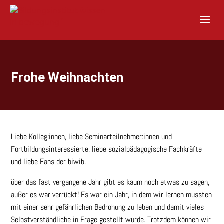
S
k
i
p
t
o
c
o
Frohe Weihnachten
n
t
e
n
t
Liebe Kolleg:innen, liebe Seminarteilnehmer:innen und
Fortbildungsinteressierte, liebe sozialpädagogische Fachkräfte
und liebe Fans der biwib,
über das fast vergangene Jahr gibt es kaum noch etwas zu sagen,
außer es war verrückt! Es war ein Jahr, in dem wir lernen mussten
mit einer sehr gefährlichen Bedrohung zu leben und damit vieles
Selbstverständliche in Frage gestellt wurde. Trotzdem können wir