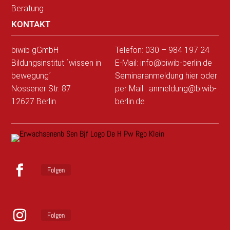
Beratung
KONTAKT
biwib gGmbH
Telefon: 030 – 984 197 24
Bildungsinstitut ´wissen in
E-Mail: info@biwib-berlin.de
bewegung´
Seminaranmeldung hier
oder
Nossener Str. 87
per Mail : anmeldung@biwib-
12627 Berlin
berlin.de
Folgen
F
a
c
Folgen
e
b