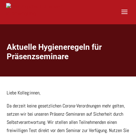
S
k
i
p
t
o
c
o
Aktuelle Hygieneregeln für
n
Präsenzseminare
t
e
n
t
Liebe Kolleg:innen,
Da derzeit keine gesetzlichen Corona-Verordnungen mehr gelten,
setzen wir bei unseren Präsenz-Seminaren auf Sicherheit durch
Selbstverantwortung. Wir stellen allen Teilnehmenden einen
freiwilligen Test direkt vor dem Seminar zur Verfügung. Nutzen Sie