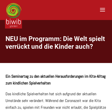
S
k
i
p
t
o
c
o
NEU im Programm: Die Welt spielt
n
verrückt und die Kinder auch?
t
e
n
t
Ein Seminartag zu den aktuellen Herausforderungen im Kita-Alltag
zum kindlichen Spielverhalten
Das kindliche Spielverhalten hat sich aufgrund der aktuellen
Umstände sehr verändert. Während der Coronazeit war die Kita
einfach zu, spielen mit Freunden war nicht erlaubt, die Spielplätze