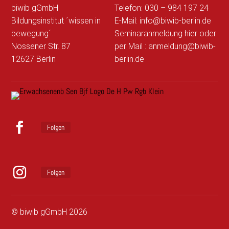
biwib gGmbH
Telefon: 030 – 984 197 24
Bildungsinstitut ´wissen in
E-Mail: info@biwib-berlin.de
bewegung´
Seminaranmeldung hier
oder
Nossener Str. 87
per Mail : anmeldung@biwib-
12627 Berlin
berlin.de
Folgen
F
a
c
Folgen
e
b
I
o
n
o
s
© biwib gGmbH 2026
k
t