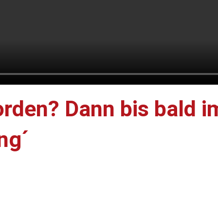
rden? Dann bis bald im
ng´