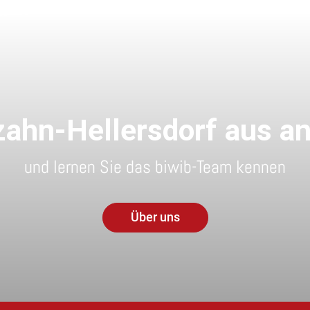
ahn-Hellersdorf aus a
und lernen Sie das biwib-Team kennen
Über uns