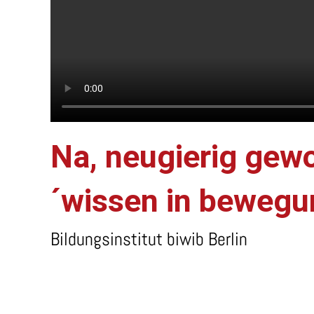
Na, neugierig gewo
´wissen in bewegu
Bildungsinstitut biwib Berlin