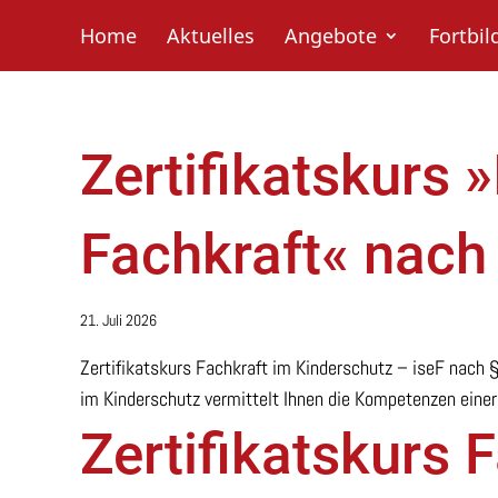
S
Home
Aktuelles
Angebote
Fortbi
k
i
p
t
o
c
Zertifikatskurs 
o
n
t
Fachkraft« nach 
e
n
t
21. Juli 2026
Zertifikatskurs Fachkraft im Kinderschutz – iseF nach §
im Kinderschutz vermittelt Ihnen die Kompetenzen einer 
Zertifikatskurs 