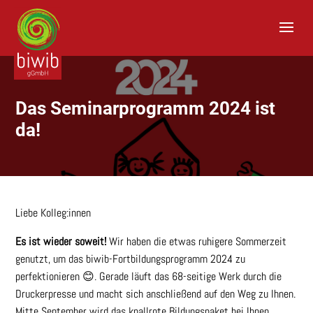
S
k
i
p
t
o
c
o
Das Seminarprogramm 2024 ist
n
da!
t
e
n
t
Liebe Kolleg:innen
Es ist wieder soweit!
Wir haben die etwas ruhigere Sommerzeit
genutzt, um das biwib-Fortbildungsprogramm 2024 zu
perfektionieren 😊. Gerade läuft das 68-seitige Werk durch die
Druckerpresse und macht sich anschließend auf den Weg zu Ihnen.
Mitte September wird das knallrote Bildungspaket bei Ihnen