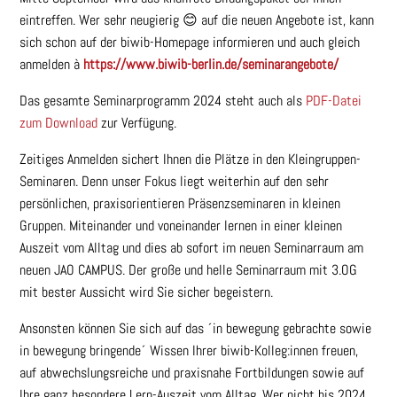
eintreffen. Wer sehr neugierig 😊 auf die neuen Angebote ist, kann
sich schon auf der biwib-Homepage informieren und auch gleich
anmelden à
https://www.biwib-berlin.de/seminarangebote/
Das gesamte Seminarprogramm 2024 steht auch als
PDF-Datei
zum Download
zur Verfügung.
Zeitiges Anmelden sichert Ihnen die Plätze in den Kleingruppen-
Seminaren. Denn unser Fokus liegt weiterhin auf den sehr
persönlichen, praxisorientieren Präsenzseminaren in kleinen
Gruppen. Miteinander und voneinander lernen in einer kleinen
Auszeit vom Alltag und dies ab sofort im neuen Seminarraum am
neuen JAO CAMPUS. Der große und helle Seminarraum mit 3.OG
mit bester Aussicht wird Sie sicher begeistern.
Ansonsten können Sie sich auf das ´in bewegung gebrachte sowie
in bewegung bringende´ Wissen Ihrer biwib-Kolleg:innen freuen,
auf abwechslungsreiche und praxisnahe Fortbildungen sowie auf
Ihre ganz besondere Lern-Auszeit vom Alltag. Wer nicht bis 2024